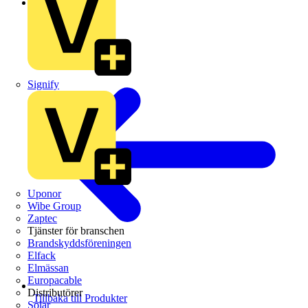
Schneider Electric
Signify
Uponor
Wibe Group
Zaptec
Tjänster för branschen
Brandskyddsföreningen
Elfack
Elmässan
Europacable
Distributörer
Tillbaka till Produkter
Solar