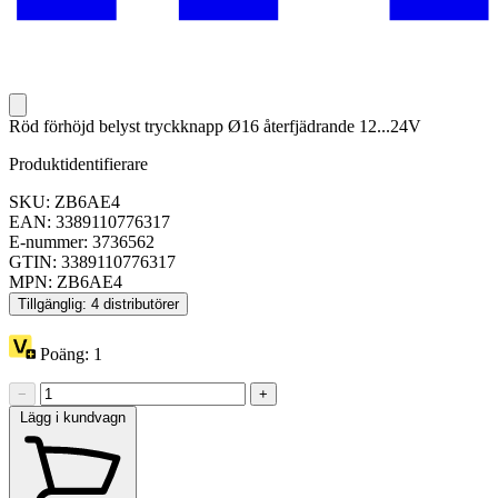
Röd förhöjd belyst tryckknapp Ø16 återfjädrande 12...24V
Produktidentifierare
SKU: ZB6AE4
EAN: 3389110776317
E-nummer: 3736562
GTIN: 3389110776317
MPN: ZB6AE4
Tillgänglig: 4 distributörer
Poäng:
1
−
+
Lägg i kundvagn