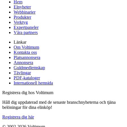
Hem
Elnyheter
Webbinarier
Produkter
Verktyg
Expertpaneler
Våra partners
Länkar
Om Voltimum
Kontakta oss
Platsannonsera
Annonsera
Guldmedlemskap
Tävlingar
PDF-kataloger
Internationell hemsida
Registrera dig hos Voltimum
Håll dig uppdaterad med de senaste branschnyheterna och tjäna
belöningar för dina elinköp!
Registrera dig här
© 2002-
2026
Voltimum