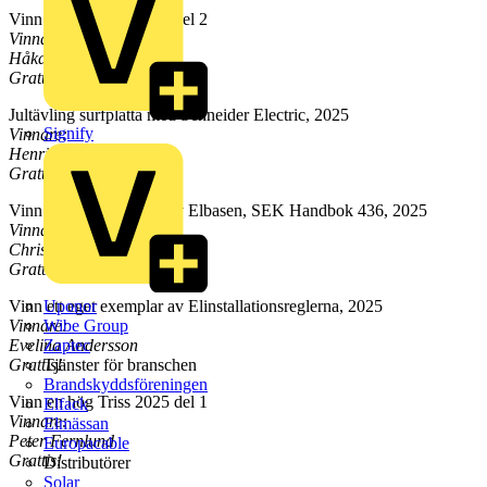
Vinn en hög Triss 2025 del 2
Vinnare:
Håkan Malmberg
Grattis!
Jultävling surfplatta med Schneider Electric, 2025
Signify
Vinnare:
Henrik Westin
Grattis!
Vinn ett eget exemplar av Elbasen, SEK Handbok 436, 2025
Vinnare:
Christer Arnell
Grattis!
Uponor
Vinn ett eget exemplar av Elinstallationsreglerna, 2025
Wibe Group
Vinnare:
Zaptec
Evelina Andersson
Tjänster för branschen
Grattis!
Brandskyddsföreningen
Vinn en hög Triss 2025 del 1
Elfack
Vinnare:
Elmässan
Peter Fernlund
Europacable
Grattis!
Distributörer
Solar