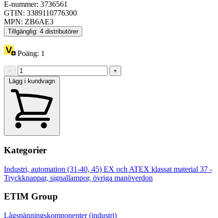
E-nummer: 3736561
GTIN: 3389110776300
MPN: ZB6AE3
Tillgänglig: 4 distributörer
Poäng:
1
−
+
Lägg i kundvagn
Kategorier
Industri, automation (31-40, 45)
EX och ATEX klassat material
37 -
Tryckknappar, signallampor, övriga manöverdon
ETIM Group
Lågspänningskomponenter (industri)