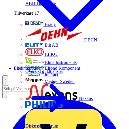
ABB
Tillverkare
Tillverkare
17
Brady
DEHN
Elit AB
ELKO
Elma Instruments
Elteknikpodden
Elrond Komponent
Översikt guldtjänster
Interact
Megger Sweden
Nexans
Philips
Diskussionsforum