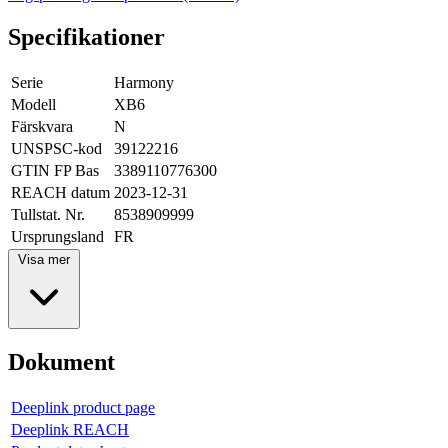
Specifikationer
Serie
Harmony
Modell
XB6
Färskvara
N
UNSPSC-kod
39122216
GTIN FP Bas
3389110776300
REACH datum
2023-12-31
Tullstat. Nr.
8538909999
Ursprungsland
FR
Visa mer
Dokument
Deeplink product page
Deeplink REACH