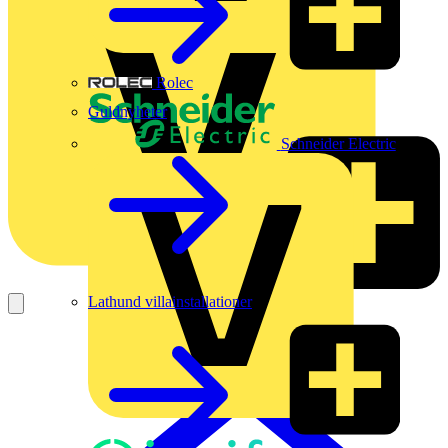
Rolec
Guldnyheter
Schneider Electric
Lathund villainstallationer