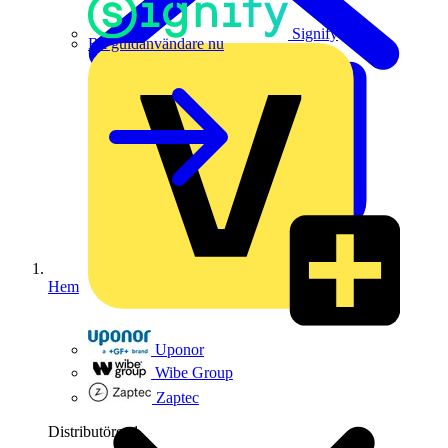
Signify
Bli guldanvändare nu
Hem
Uponor
Wibe Group
Zaptec
Distributörer
1