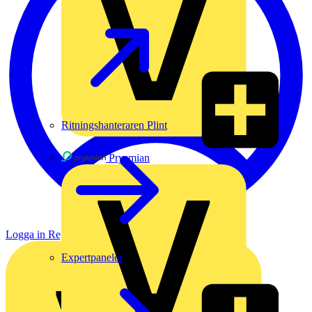
Ritningshanteraren Plint
Prysmian
Logga in
Registrera dig
Expertpaneler