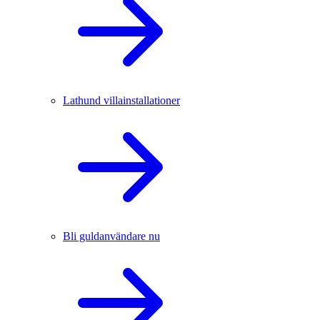
Lathund villainstallationer
Bli guldanvändare nu