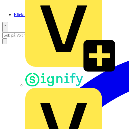
Elteknikpodden
Signify