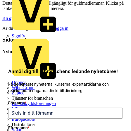
Detta innehåll är endast tillgängligt för guldmedlemmar. Klicka på
länken nedan för att prenumerera.
Bli guldmedlem
Är du redan guldmedlem?
Logga in
.
Signify
Sidopanel
Nyhetsbrev
Anmäl dig till elbranschens ledande nyhetsbrev!
Uponor
Få de senaste nyheterna, kurserna, expertartiklarna och
Wibe Group
regeluppdateringarna direkt till din inkorg!
Zaptec
Tjänster för branschen
Förnamn
*
Brandskyddsföreningen
Elfack
Elmässan
Europacable
Distributörer
Efternamn
*
Solar