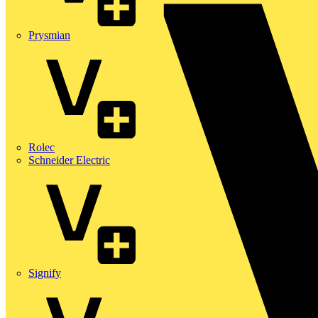
Prysmian
Rolec
Schneider Electric
Signify