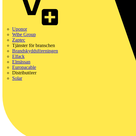
Uponor
Wibe Group
Zaptec
Tjänster för branschen
Brandskyddsföreningen
Elfack
Elmässan
Europacable
Distributörer
Solar