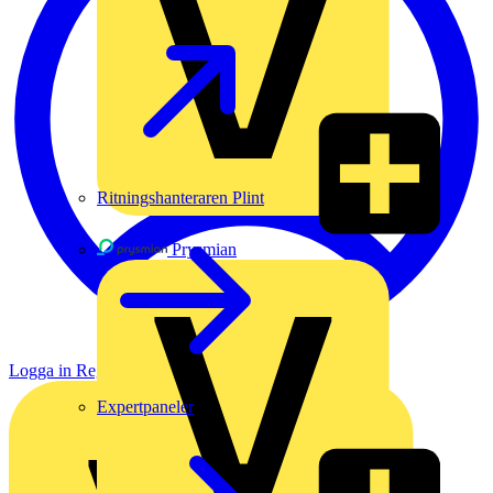
Ritningshanteraren Plint
Prysmian
Logga in
Registrera dig
Expertpaneler