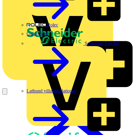
Rolec
Guldnyheter
Schneider Electric
Lathund villainstallationer