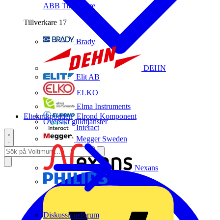
ABB
Tillverkare
Tillverkare
17
Brady
DEHN
Elit AB
ELKO
Elma Instruments
Elteknikpodden
Elrond Komponent
Översikt guldtjänster
Interact
Megger Sweden
Nexans
Philips
Diskussionsforum