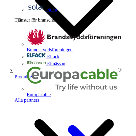
Solar
Tjänster för branschen
4
Brandskyddsföreningen
Elfack
Elmässan
Produkter
Europacable
Alla partners