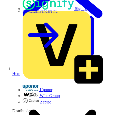
Signify
Bli guldanvändare nu
Hem
Uponor
Wibe Group
Zaptec
Distributörer
1