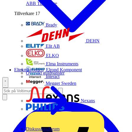
ABB
Tillverkare
Tillverkare
17
Brady
DEHN
Elit AB
ELKO
Elma Instruments
Elteknikpodden
Elrond Komponent
Översikt guldtjänster
Interact
Megger Sweden
Nexans
Philips
Diskussionsforum