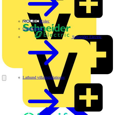
Rolec
Guldnyheter
Schneider Electric
Lathund villainstallationer