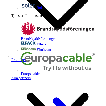
Solar
Tjänster för branschen
4
Brandskyddsföreningen
Elfack
Elmässan
Produkter
Europacable
Alla partners