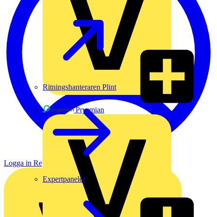
Ritningshanteraren Plint
Prysmian
Logga in
Registrera dig
Expertpaneler