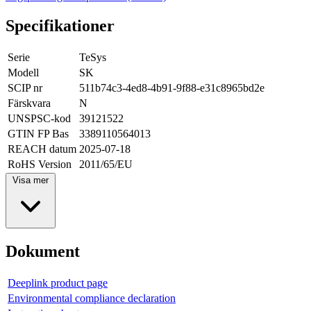
Specifikationer
Serie
TeSys
Modell
SK
SCIP nr
511b74c3-4ed8-4b91-9f88-e31c8965bd2e
Färskvara
N
UNSPSC-kod
39121522
GTIN FP Bas
3389110564013
REACH datum
2025-07-18
RoHS Version
2011/65/EU
Visa mer
Dokument
Deeplink product page
Environmental compliance declaration