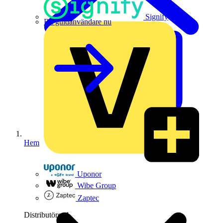
Signify
Bli guldanvändare nu
Hem
Uponor
Wibe Group
Zaptec
Distributörer
1