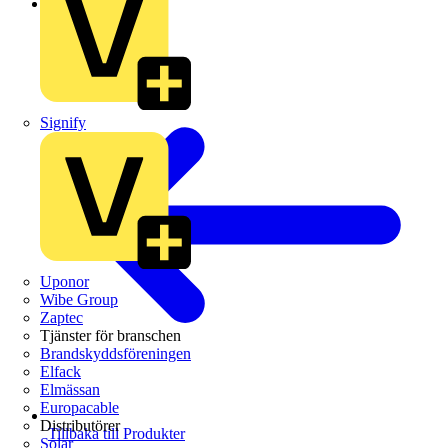
Schneider Electric
Signify
Uponor
Wibe Group
Zaptec
Tjänster för branschen
Brandskyddsföreningen
Elfack
Elmässan
Europacable
Distributörer
Tillbaka till Produkter
Solar