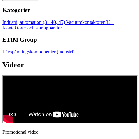
Kategorier
Industri, automation (31-40, 45)
Vacuumkontaktorer
32 -
Kontaktorer och startapparater
ETIM Group
Lågspänningskomponenter (industri)
Videor
Promotional video