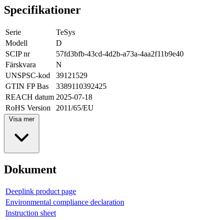
Specifikationer
Serie
TeSys
Modell
D
SCIP nr
57fd3bfb-43cd-4d2b-a73a-4aa2f11b9e40
Färskvara
N
UNSPSC-kod
39121529
GTIN FP Bas
3389110392425
REACH datum
2025-07-18
RoHS Version
2011/65/EU
Visa mer
Dokument
Deeplink product page
Environmental compliance declaration
Instruction sheet