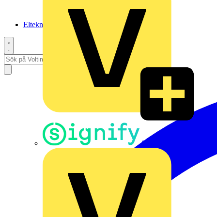
Elteknikpodden
Signify