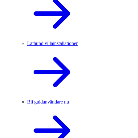
Lathund villainstallationer
Bli guldanvändare nu