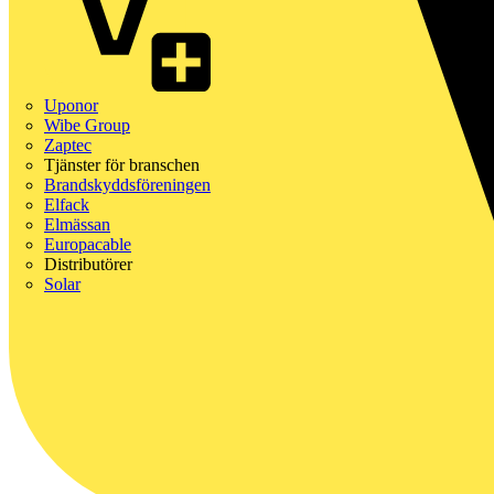
Uponor
Wibe Group
Zaptec
Tjänster för branschen
Brandskyddsföreningen
Elfack
Elmässan
Europacable
Distributörer
Solar