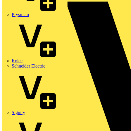
Prysmian
Rolec
Schneider Electric
Signify