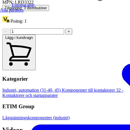
MPN: LRD3322
Europacable
Tillgänglig: 3 distributörer
Alla partners
Poäng:
1
−
+
Lägg i kundvagn
Kategorier
Industri, automation (31-40, 45)
Komponenter till kontaktorer
32 -
Kontaktorer och startapparater
ETIM Group
Lågspänningskomponenter (industri)
Videor