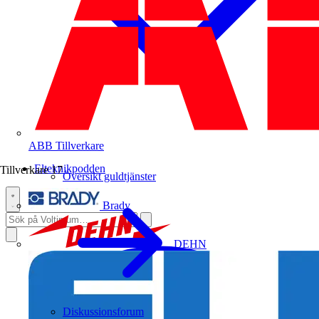
ABB
Tillverkare
Elteknikpodden
Tillverkare
17
Översikt guldtjänster
Brady
DEHN
Diskussionsforum