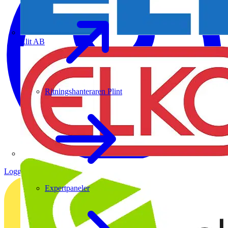
Elit AB
Ritningshanteraren Plint
Logga in
Registrera dig
Expertpaneler