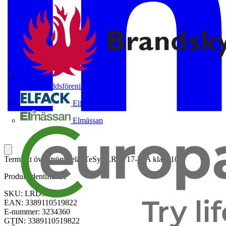
Brandskyddsföreningen
Elfack
Elmässan
Termiskt överströmsrelä, TeSys LRD, 17-25A klass 10
Produktidentifierare
SKU: LRD3322
EAN: 3389110519822
E-nummer: 3234360
GTIN: 3389110519822