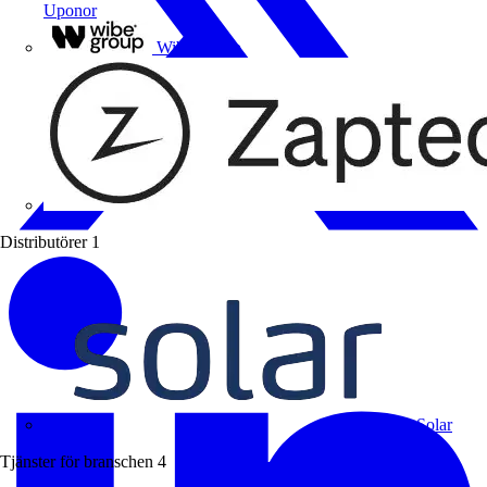
Uponor
Wibe Group
Distributörer
1
Solar
Tjänster för branschen
4