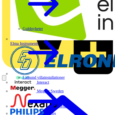
Guldnyheter
Elma Instruments
Lathund villainstallationer
Interact
Megger Sweden
Nexans
Philips