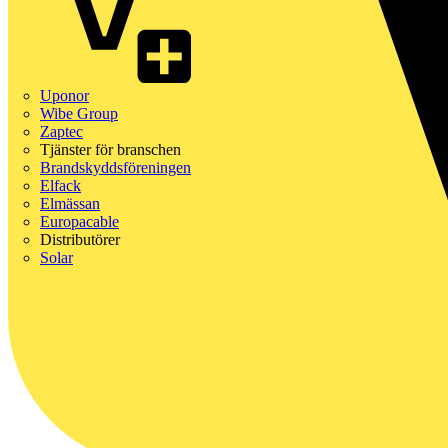
Uponor
Wibe Group
Zaptec
Tjänster för branschen
Brandskyddsföreningen
Elfack
Elmässan
Europacable
Distributörer
Solar