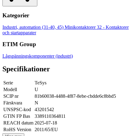
Kategorier
Industri, automation (31-40, 45)
Minikontaktorer
32 - Kontaktorer
och startapparater
ETIM Group
Lågspänningskomponenter (industri)
Specifikationer
Serie
TeSys
Modell
U
SCIP nr
81b60038-4488-4f87-8ebe-cbdde6c8bbd5
Färskvara
N
UNSPSC-kod
43201542
GTIN FP Bas
3389110364811
REACH datum
2025-07-18
RoHS Version
2011/65/EU