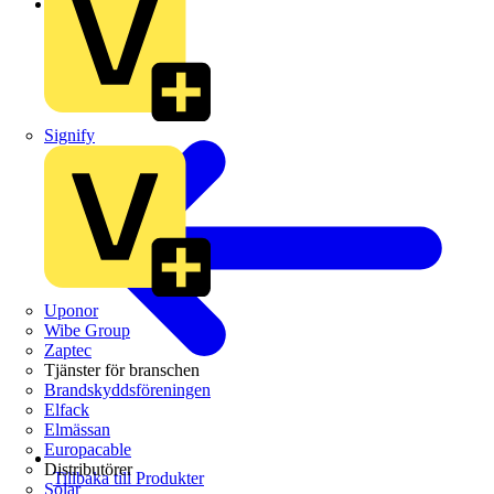
Schneider Electric
Signify
Uponor
Wibe Group
Zaptec
Tjänster för branschen
Brandskyddsföreningen
Elfack
Elmässan
Europacable
Distributörer
Tillbaka till Produkter
Solar