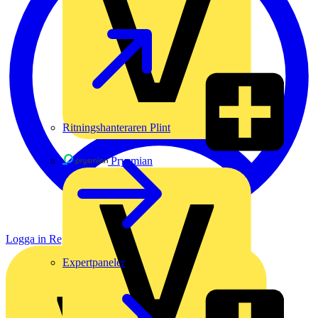
Ritningshanteraren Plint
Prysmian
Logga in
Registrera dig
Expertpaneler