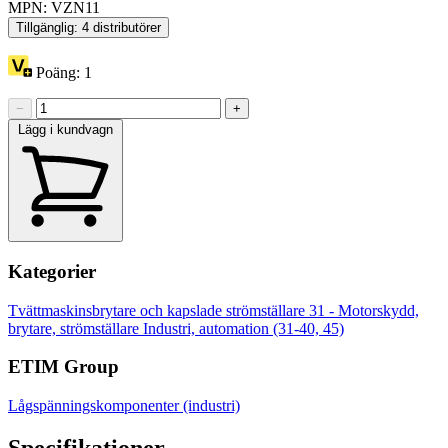
MPN: VZN11
Tillgänglig: 4 distributörer
Poäng:
1
−
+
Lägg i kundvagn
Kategorier
Tvättmaskinsbrytare och kapslade strömställare
31 - Motorskydd,
brytare, strömställare
Industri, automation (31-40, 45)
ETIM Group
Lågspänningskomponenter (industri)
Specifikationer