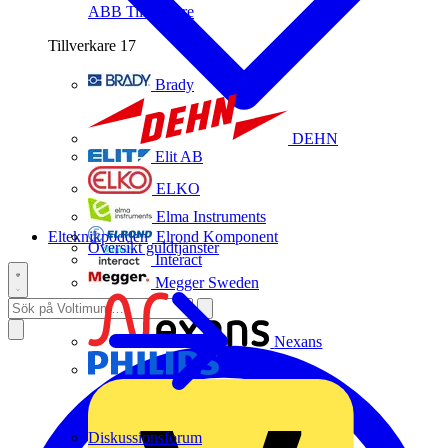
ABB
Tillverkare
Tillverkare
17
Brady
DEHN
Elit AB
ELKO
Elma Instruments
Elteknikpodden
Elrond Komponent
Översikt guldtjänster
Interact
Megger Sweden
Nexans
Philips
Diskussionsforum