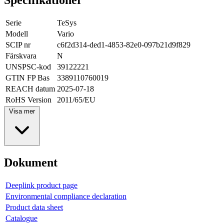
Serie
TeSys
Modell
Vario
SCIP nr
c6f2d314-ded1-4853-82e0-097b21d9f829
Färskvara
N
UNSPSC-kod
39122221
GTIN FP Bas
3389110760019
REACH datum
2025-07-18
RoHS Version
2011/65/EU
Visa mer
Dokument
Deeplink product page
Environmental compliance declaration
Product data sheet
Catalogue