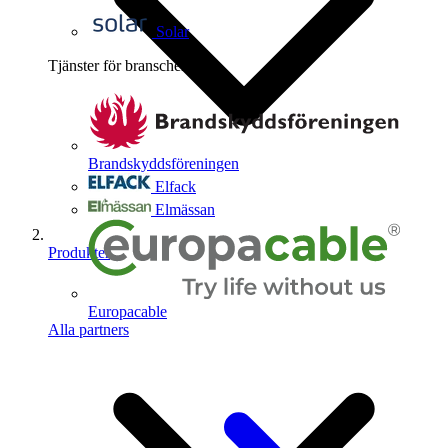
Solar
Tjänster för branschen
4
Brandskyddsföreningen
Elfack
Elmässan
Produkter
Europacable
Alla partners