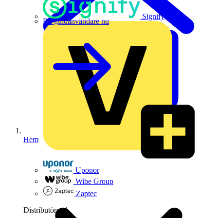
Signify
Bli guldanvändare nu
Hem
Uponor
Wibe Group
Zaptec
Distributörer
1