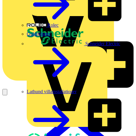
Rolec
Guldnyheter
Schneider Electric
Lathund villainstallationer