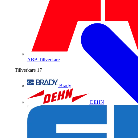
ABB
Tillverkare
Tillverkare
17
Brady
DEHN