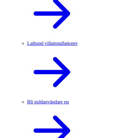
Lathund villainstallationer
Bli guldanvändare nu