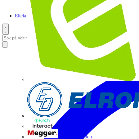
Elteknikpodden
Interact
Megger Sweden