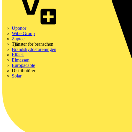
Uponor
Wibe Group
Zaptec
Tjänster för branschen
Brandskyddsföreningen
Elfack
Elmässan
Europacable
Distributörer
Solar