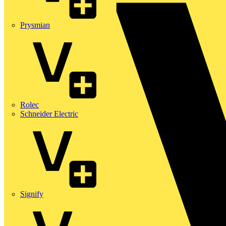
Prysmian
Rolec
Schneider Electric
Signify