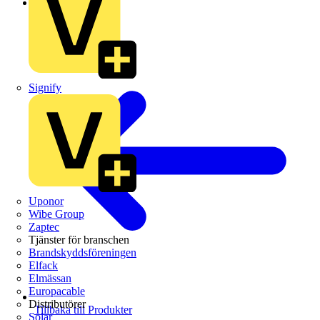
Schneider Electric
Signify
Uponor
Wibe Group
Zaptec
Tjänster för branschen
Brandskyddsföreningen
Elfack
Elmässan
Europacable
Distributörer
Tillbaka till Produkter
Solar