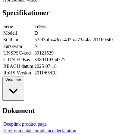
Specifikationer
Serie
TeSys
Modell
D
SCIP nr
57fd3bfb-43cd-4d2b-a73a-4aa2f11b9e40
Färskvara
N
UNSPSC-kod
39121529
GTIN FP Bas
3389110354775
REACH datum
2025-07-18
RoHS Version
2011/65/EU
Visa mer
Dokument
Deeplink product page
Environmental compliance declaration