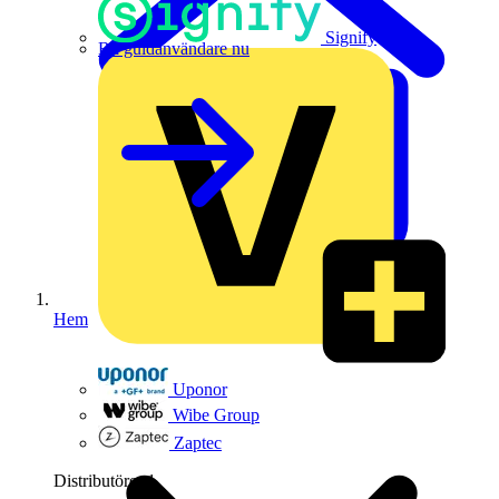
Signify
Bli guldanvändare nu
Hem
Uponor
Wibe Group
Zaptec
Distributörer
1