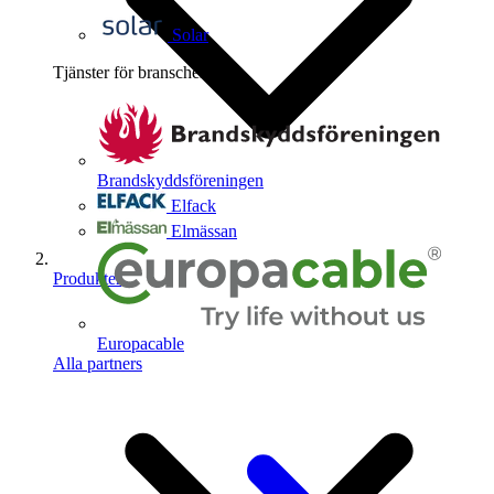
Solar
Tjänster för branschen
4
Brandskyddsföreningen
Elfack
Elmässan
Produkter
Europacable
Alla partners