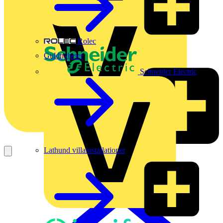
Rolec
Guldnyheter
Schneider Electric
Lathund villainstallationer