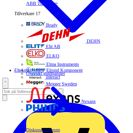
ABB
Tillverkare
Tillverkare
17
Brady
DEHN
Elit AB
ELKO
Elma Instruments
Elteknikpodden
Elrond Komponent
Översikt guldtjänster
Interact
Megger Sweden
Nexans
Philips
Diskussionsforum