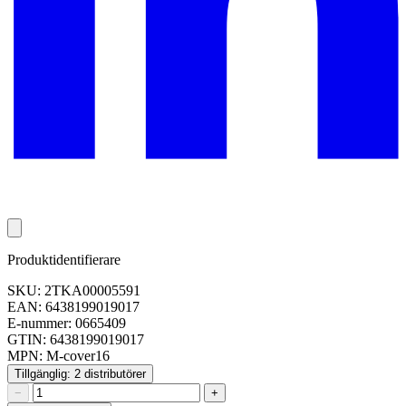
Produktidentifierare
SKU: 2TKA00005591
EAN: 6438199019017
E-nummer: 0665409
GTIN: 6438199019017
MPN: M-cover16
Tillgänglig: 2 distributörer
−
+