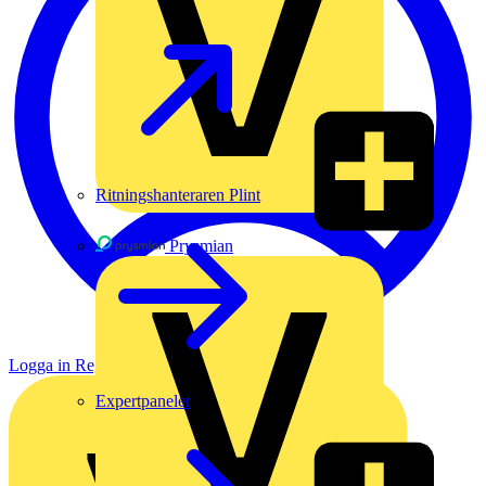
Ritningshanteraren Plint
Prysmian
Logga in
Registrera dig
Expertpaneler