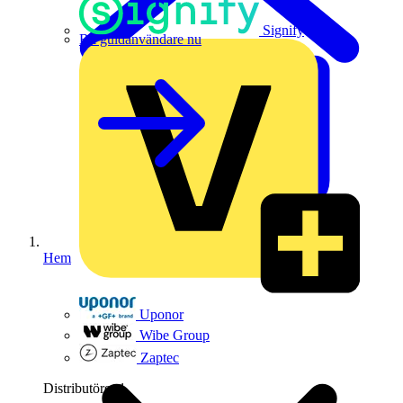
Signify
Bli guldanvändare nu
Hem
Uponor
Wibe Group
Zaptec
Distributörer
1