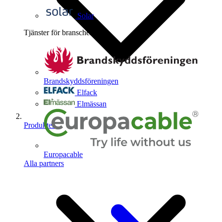
Solar
Tjänster för branschen
4
Brandskyddsföreningen
Elfack
Elmässan
Produkter
Europacable
Alla partners