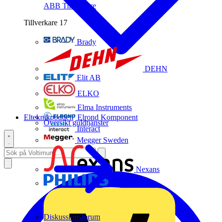
ABB
Tillverkare
Tillverkare
17
Brady
DEHN
Elit AB
ELKO
Elma Instruments
Elteknikpodden
Elrond Komponent
Översikt guldtjänster
Interact
Megger Sweden
Nexans
Philips
Diskussionsforum