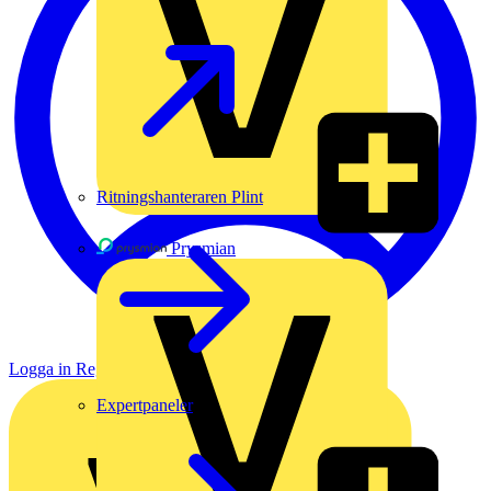
Ritningshanteraren Plint
Prysmian
Logga in
Registrera dig
Expertpaneler