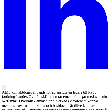
AM3-kontaktdonet används för att ansluta en ledare till PP36-
jordningsbandet. Överfallsklämman tar emot ledningar med tvärsnitt
6-70 mm². Överfallsklämman är tillverkad av förtennat koppar
medan skruvarna, brickorna och basblocket är tillverkade av
galvaniserat stål. Bultarna har slitsade sexkantshuvuden och drags åt