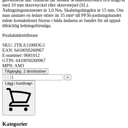
med 10 mm skruvnyckel eller skruvmejsel (SL).
Åtdragningsmomentet är 3,0 Nm. Skalningslängden är 15 mm. Om
man ansluter en ledare större än 35 mm² till PP36-jordningsbandet
måste kontaktdonet fixeras i båda ändarna av bandet för att uppnå
tillräcklig ledningsförmåga.
Produktidentifierare
SKU: 2TKA110003G1
EAN: 6410050260967
E-nummer: 0681012
GTIN: 6410050260967
MPN: AM3
Tillgänglig: 2 distributörer
−
+
Lägg i kundvagn
Kategorier