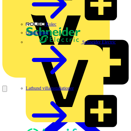
Rolec
Guldnyheter
Schneider Electric
Lathund villainstallationer