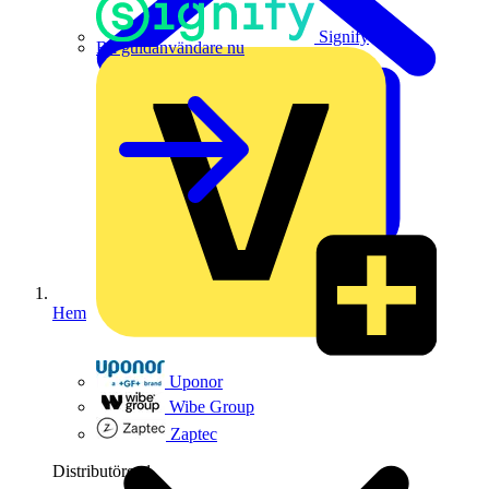
Signify
Bli guldanvändare nu
Hem
Uponor
Wibe Group
Zaptec
Distributörer
1