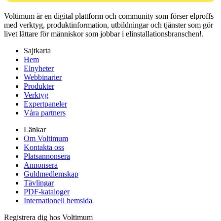
Voltimum är en digital plattform och community som förser elproffs
med verktyg, produktinformation, utbildningar och tjänster som gör
livet lättare för människor som jobbar i elinstallationsbranschen!.
Sajtkarta
Hem
Elnyheter
Webbinarier
Produkter
Verktyg
Expertpaneler
Våra partners
Länkar
Om Voltimum
Kontakta oss
Platsannonsera
Annonsera
Guldmedlemskap
Tävlingar
PDF-kataloger
Internationell hemsida
Registrera dig hos Voltimum