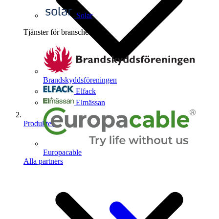
Solar
Tjänster för branschen
4
Brandskyddsföreningen
Elfack
Elmässan
Produkter
Europacable
Alla partners