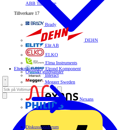
ABB
Tillverkare
Tillverkare
17
Brady
DEHN
Elit AB
ELKO
Elma Instruments
Elteknikpodden
Elrond Komponent
Översikt guldtjänster
Interact
Megger Sweden
Nexans
Philips
Diskussionsforum