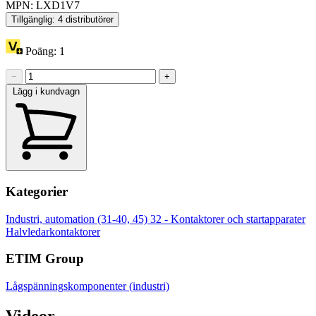
MPN: LXD1V7
Tillgänglig: 4 distributörer
Poäng:
1
−
+
Lägg i kundvagn
Kategorier
Industri, automation (31-40, 45)
32 - Kontaktorer och startapparater
Halvledarkontaktorer
ETIM Group
Lågspänningskomponenter (industri)
Videor