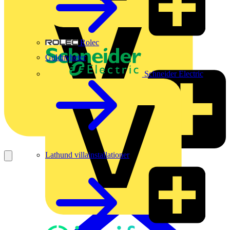
Rolec
Guldnyheter
Schneider Electric
Lathund villainstallationer