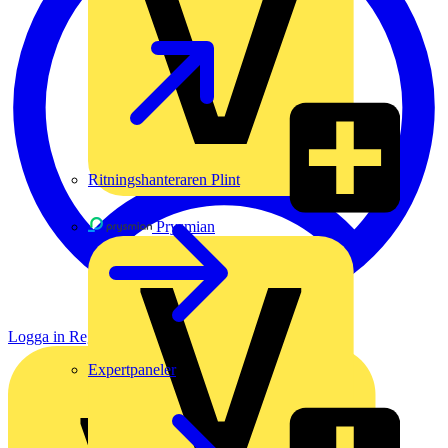
Ritningshanteraren Plint
Prysmian
Logga in
Registrera dig
Expertpaneler