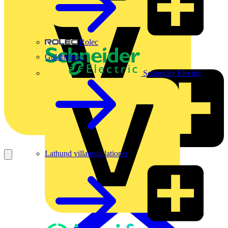
Rolec
Guldnyheter
Schneider Electric
Lathund villainstallationer