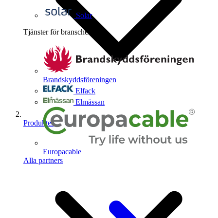
Solar
Tjänster för branschen
4
Brandskyddsföreningen
Elfack
Elmässan
Produkter
Europacable
Alla partners