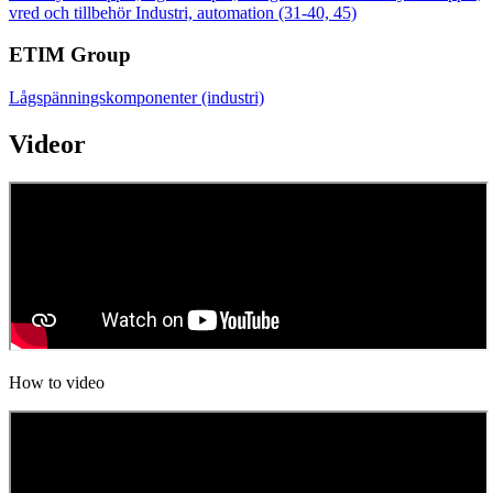
vred och tillbehör
Industri, automation (31-40, 45)
ETIM Group
Lågspänningskomponenter (industri)
Videor
How to video