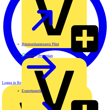
Ritningshanteraren Plint
Prysmian
Logga in
Registrera dig
Expertpaneler