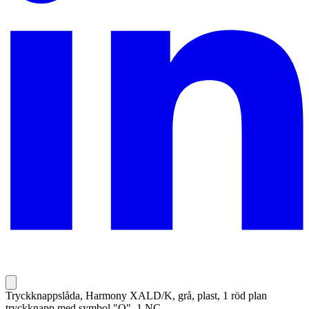
Tryckknappslåda, Harmony XALD/K, grå, plast, 1 röd plan
tryckknapp med symbol "O", 1 NC