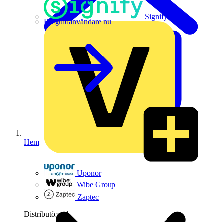
Signify
Bli guldanvändare nu
Hem
Uponor
Wibe Group
Zaptec
Distributörer
1