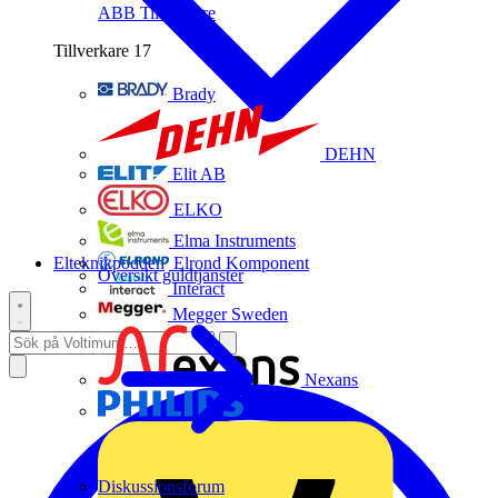
ABB
Tillverkare
Tillverkare
17
Brady
DEHN
Elit AB
ELKO
Elma Instruments
Elteknikpodden
Elrond Komponent
Översikt guldtjänster
Interact
Megger Sweden
Nexans
Philips
Diskussionsforum