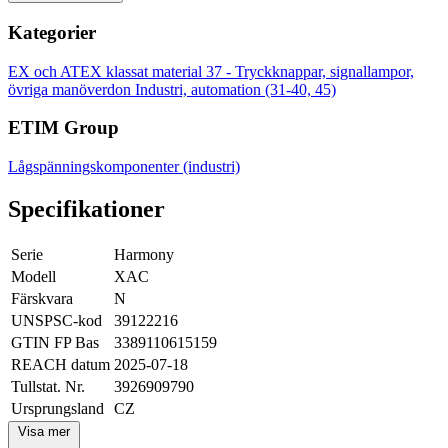
Kategorier
EX och ATEX klassat material
37 - Tryckknappar, signallampor,
övriga manöverdon
Industri, automation (31-40, 45)
ETIM Group
Lågspänningskomponenter (industri)
Specifikationer
Serie
Harmony
Modell
XAC
Färskvara
N
UNSPSC-kod
39122216
GTIN FP Bas
3389110615159
REACH datum
2025-07-18
Tullstat. Nr.
3926909790
Ursprungsland
CZ
Visa mer