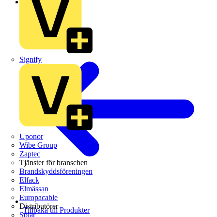
Schneider Electric
Signify
Uponor
Wibe Group
Zaptec
Tjänster för branschen
Brandskyddsföreningen
Elfack
Elmässan
Europacable
Distributörer
Tillbaka till Produkter
Solar