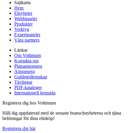
Sajtkarta
Hem
Elnyheter
Webbinarier
Produkter
Verktyg
Expertpaneler
Våra partners
Länkar
Om Voltimum
Kontakta oss
Platsannonsera
Annonsera
Guldmedlemskap
Tävlingar
PDF-kataloger
Internationell hemsida
Registrera dig hos Voltimum
Håll dig uppdaterad med de senaste branschnyheterna och tjäna
belöningar för dina elinköp!
Registrera dig här