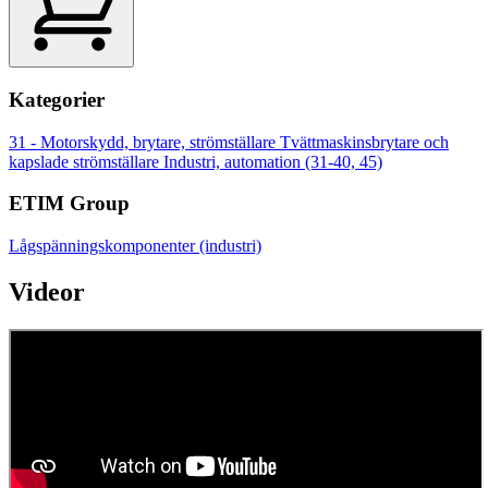
Kategorier
31 - Motorskydd, brytare, strömställare
Tvättmaskinsbrytare och
kapslade strömställare
Industri, automation (31-40, 45)
ETIM Group
Lågspänningskomponenter (industri)
Videor