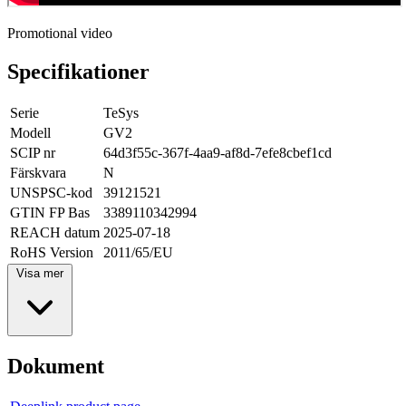
Promotional video
Specifikationer
Serie
TeSys
Modell
GV2
SCIP nr
64d3f55c-367f-4aa9-af8d-7efe8cbef1cd
Färskvara
N
UNSPSC-kod
39121521
GTIN FP Bas
3389110342994
REACH datum
2025-07-18
RoHS Version
2011/65/EU
Visa mer
Dokument