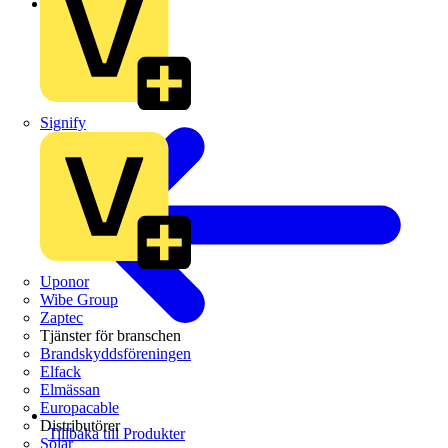
Schneider Electric
Signify
Uponor
Wibe Group
Zaptec
Tjänster för branschen
Brandskyddsföreningen
Elfack
Elmässan
Europacable
Distributörer
Tillbaka till Produkter
Solar