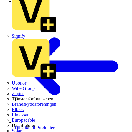
Schneider Electric
Signify
Uponor
Wibe Group
Zaptec
Tjänster för branschen
Brandskyddsföreningen
Elfack
Elmässan
Europacable
Distributörer
Tillbaka till Produkter
Solar