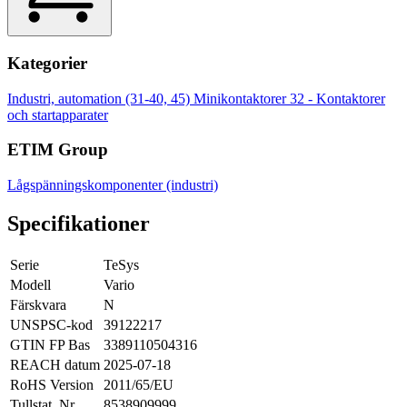
Kategorier
Industri, automation (31-40, 45)
Minikontaktorer
32 - Kontaktorer
och startapparater
ETIM Group
Lågspänningskomponenter (industri)
Specifikationer
Serie
TeSys
Modell
Vario
Färskvara
N
UNSPSC-kod
39122217
GTIN FP Bas
3389110504316
REACH datum
2025-07-18
RoHS Version
2011/65/EU
Tullstat. Nr.
8538909999