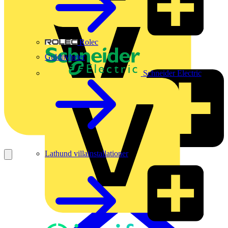
Rolec
Guldnyheter
Schneider Electric
Lathund villainstallationer