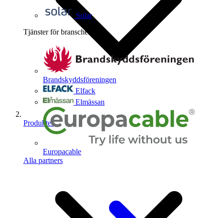
Solar
Tjänster för branschen
4
Brandskyddsföreningen
Elfack
Elmässan
Produkter
Europacable
Alla partners