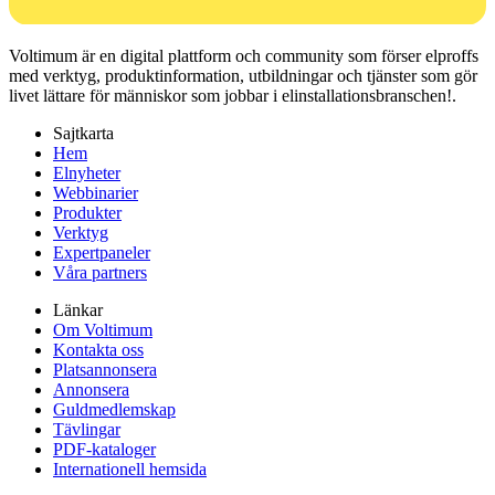
Voltimum är en digital plattform och community som förser elproffs
med verktyg, produktinformation, utbildningar och tjänster som gör
livet lättare för människor som jobbar i elinstallationsbranschen!.
Sajtkarta
Hem
Elnyheter
Webbinarier
Produkter
Verktyg
Expertpaneler
Våra partners
Länkar
Om Voltimum
Kontakta oss
Platsannonsera
Annonsera
Guldmedlemskap
Tävlingar
PDF-kataloger
Internationell hemsida