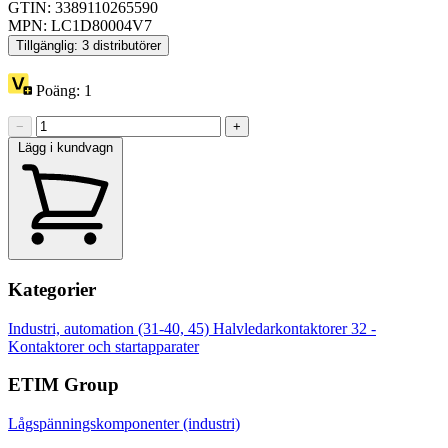
GTIN: 3389110265590
MPN: LC1D80004V7
Tillgänglig: 3 distributörer
Poäng:
1
−
+
Lägg i kundvagn
Kategorier
Industri, automation (31-40, 45)
Halvledarkontaktorer
32 -
Kontaktorer och startapparater
ETIM Group
Lågspänningskomponenter (industri)