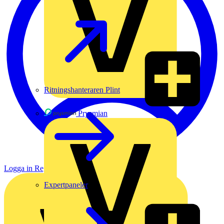
Ritningshanteraren Plint
Prysmian
Logga in
Registrera dig
Expertpaneler