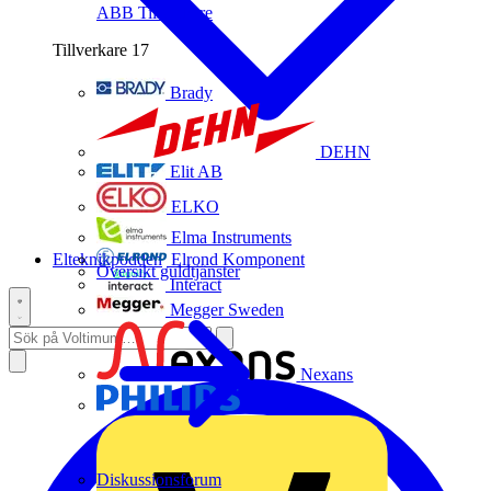
ABB
Tillverkare
Tillverkare
17
Brady
DEHN
Elit AB
ELKO
Elma Instruments
Elteknikpodden
Elrond Komponent
Översikt guldtjänster
Interact
Megger Sweden
Nexans
Philips
Diskussionsforum