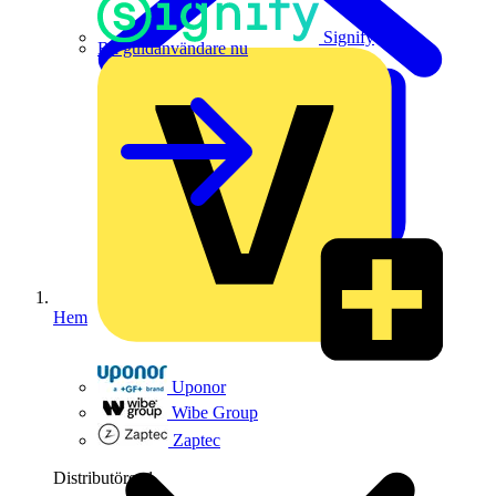
Signify
Bli guldanvändare nu
Hem
Uponor
Wibe Group
Zaptec
Distributörer
1