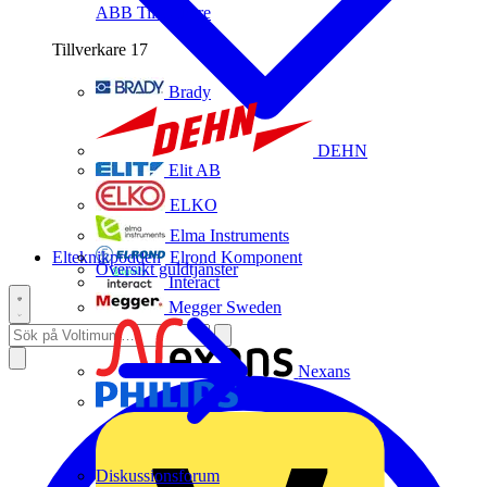
ABB
Tillverkare
Tillverkare
17
Brady
DEHN
Elit AB
ELKO
Elma Instruments
Elteknikpodden
Elrond Komponent
Översikt guldtjänster
Interact
Megger Sweden
Nexans
Philips
Diskussionsforum