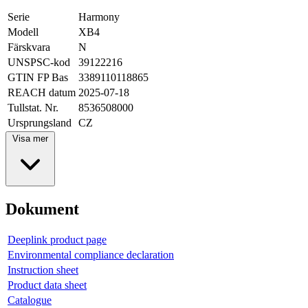
Serie
Harmony
Modell
XB4
Färskvara
N
UNSPSC-kod
39122216
GTIN FP Bas
3389110118865
REACH datum
2025-07-18
Tullstat. Nr.
8536508000
Ursprungsland
CZ
Visa mer
Dokument
Deeplink product page
Environmental compliance declaration
Instruction sheet
Product data sheet
Catalogue