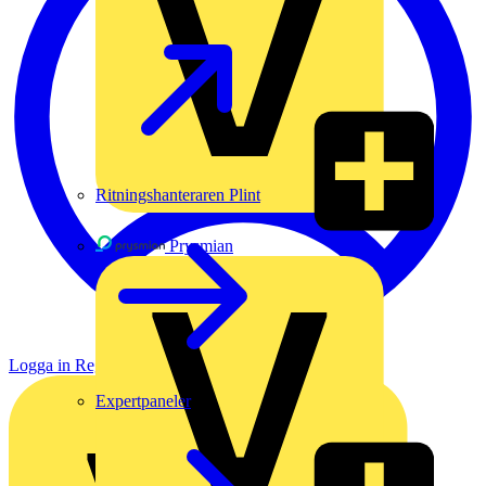
Ritningshanteraren Plint
Prysmian
Logga in
Registrera dig
Expertpaneler