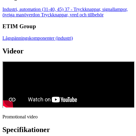
Industri, automation (31-40, 45)
37 - Tryckknappar, signallampor,
övriga manöverdon
Tryckknappar, vred och tillbehör
ETIM Group
Lågspänningskomponenter (industri)
Videor
Promotional video
Specifikationer