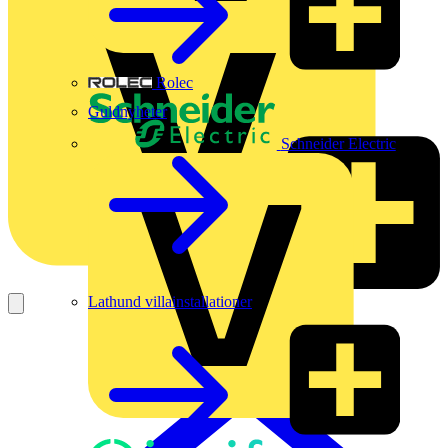
Rolec
Guldnyheter
Schneider Electric
Lathund villainstallationer