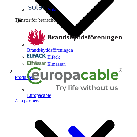
Solar
Tjänster för branschen
4
Brandskyddsföreningen
Elfack
Elmässan
Produkter
Europacable
Alla partners