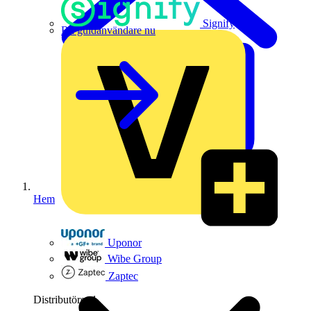
Signify
Bli guldanvändare nu
Hem
Uponor
Wibe Group
Zaptec
Distributörer
1