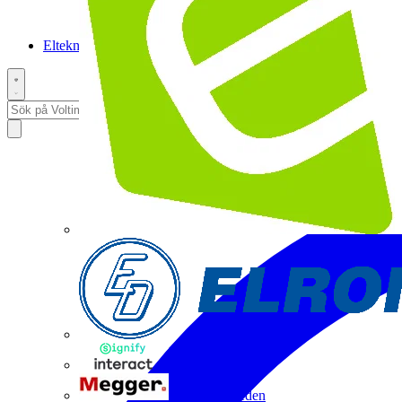
Elteknikpodden
Interact
Megger Sweden