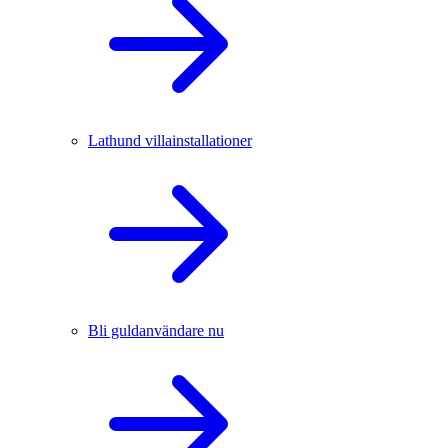
Lathund villainstallationer
Bli guldanvändare nu