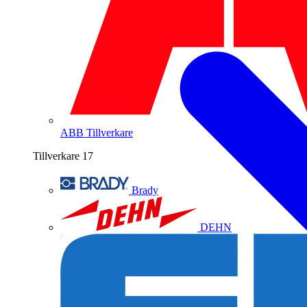
ABB
Tillverkare
Tillverkare
17
Brady
DEHN