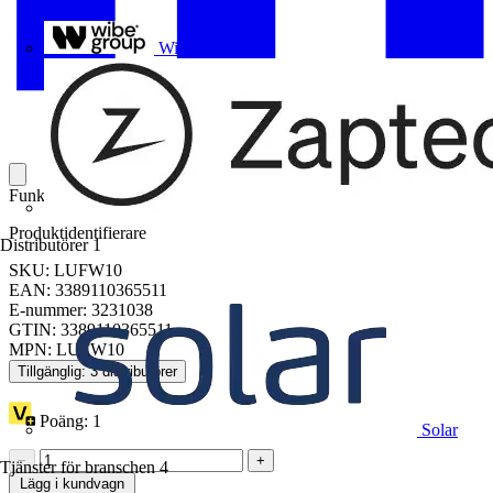
Uponor
Wibe Group
Funktionsmodul, TeSys U, termiskt överlast larm, 1 slutande kontakt
Produktidentifierare
Distributörer
1
SKU: LUFW10
EAN: 3389110365511
E-nummer: 3231038
GTIN: 3389110365511
MPN: LUFW10
Tillgänglig: 3 distributörer
Poäng:
1
Solar
−
+
Tjänster för branschen
4
Lägg i kundvagn