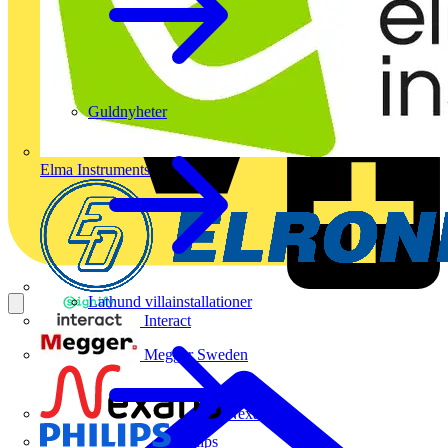
Guldnyheter
Elma Instruments
Lathund villainstallationer
Interact
Megger Sweden
Nexans
Philips