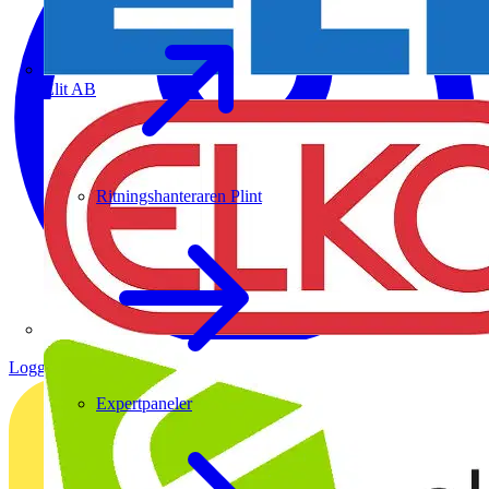
Elit AB
Ritningshanteraren Plint
Logga in
Registrera dig
Expertpaneler