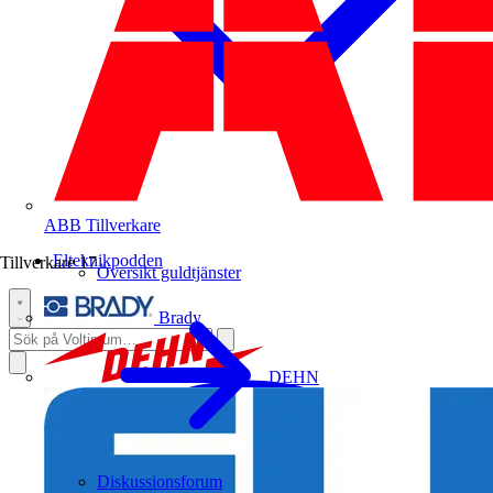
ABB
Tillverkare
Elteknikpodden
Tillverkare
17
Översikt guldtjänster
Brady
DEHN
Diskussionsforum