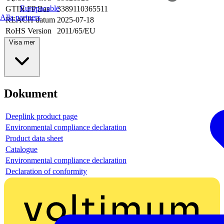
Europacable
GTIN FP Bas
3389110365511
Alla partners
REACH datum
2025-07-18
RoHS Version
2011/65/EU
Visa mer
Dokument
Deeplink product page
Environmental compliance declaration
Product data sheet
Catalogue
Environmental compliance declaration
Declaration of conformity