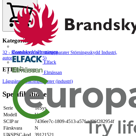
Kategorier
Brandskyddsföreningen
32 - Kontaktorer och startapparater
Störningsskydd
Industri,
automation (31-40, 45)
Elfack
ETIM Group
Elmässan
Lågspänningskomponenter (industri)
Specifikationer
Serie
TeSys
Modell
U
SCIP nr
7436ee7c-1809-4513-a57f-ad96f282954f
Färskvara
N
UNSPSC-kod
39121521