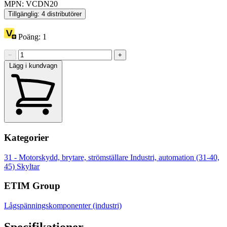
MPN: VCDN20
Tillgänglig: 4 distributörer
Poäng:
1
−
+
Lägg i kundvagn
Kategorier
31 - Motorskydd, brytare, strömställare
Industri, automation (31-40,
45)
Skyltar
ETIM Group
Lågspänningskomponenter (industri)
Specifikationer