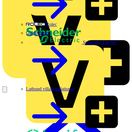
Rolec
Guldnyheter
Schneider Electric
Lathund villainstallationer