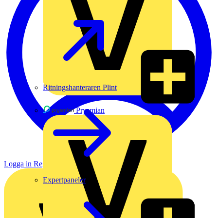
Ritningshanteraren Plint
Prysmian
Logga in
Registrera dig
Expertpaneler