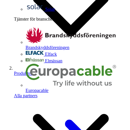
Solar
Tjänster för branschen
4
Brandskyddsföreningen
Elfack
Elmässan
Produkter
Europacable
Alla partners