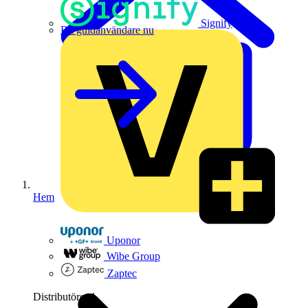
Signify
Bli guldanvändare nu
Hem
Uponor
Wibe Group
Zaptec
Distributörer
1