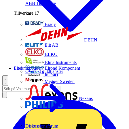
ABB
Tillverkare
Tillverkare
17
Brady
DEHN
Elit AB
ELKO
Elma Instruments
Elteknikpodden
Elrond Komponent
Översikt guldtjänster
Interact
Megger Sweden
Nexans
Philips
Diskussionsforum