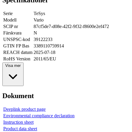
Serie
TeSys
Modell
Vario
SCIP nr
87cf5de7-d08e-42f2-9f32-f8600e2ef472
Färskvara
N
UNSPSC-kod
39122233
GTIN FP Bas
3389110759914
REACH datum
2025-07-18
RoHS Version
2011/65/EU
Visa mer
Dokument
Deeplink product page
Environmental compliance declaration
Instruction sheet
Product data sheet