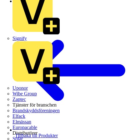
Schneider Electric
Signify
Uponor
Wibe Group
Zaptec
Tjänster för branschen
Brandskyddsföreningen
Elfack
Elmässan
Europacable
Distributörer
Tillbaka till Produkter
Solar