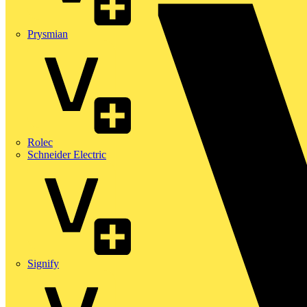
Prysmian
Rolec
Schneider Electric
Signify