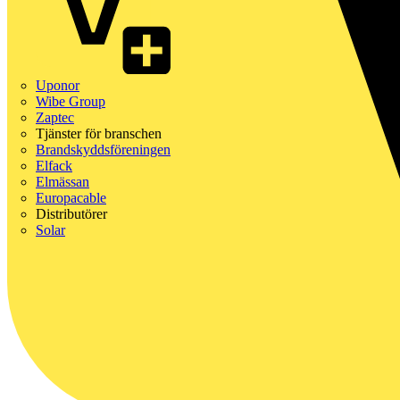
Uponor
Wibe Group
Zaptec
Tjänster för branschen
Brandskyddsföreningen
Elfack
Elmässan
Europacable
Distributörer
Solar