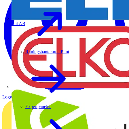
Elit AB
Ritningshanteraren Plint
Logga in
Registrera dig
Expertpaneler