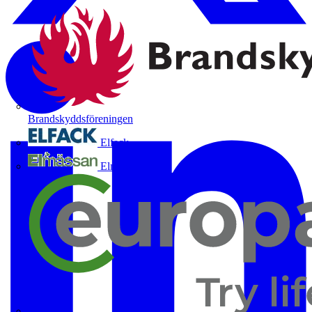
Brandskyddsföreningen
Elfack
Elmässan