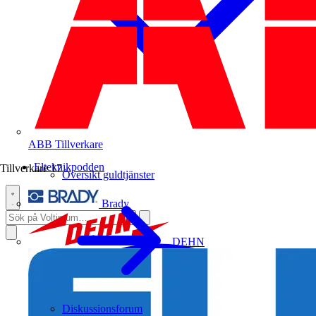
ABB
Tillverkare
Elteknikpodden
Tillverkare
17
Översikt guldtjänster
Brady
DEHN
Diskussionsforum