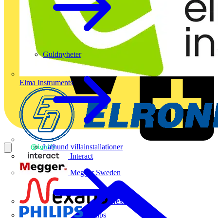
Guldnyheter
Elma Instruments
Lathund villainstallationer
Interact
Megger Sweden
Nexans
Philips