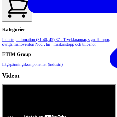
Kategorier
Industri, automation (31-40, 45)
37 - Tryckknappar, signallampor,
övriga manöverdon
Nöd-, lin-, maskinstopp och tillbehör
ETIM Group
Lågspänningskomponenter (industri)
Videor