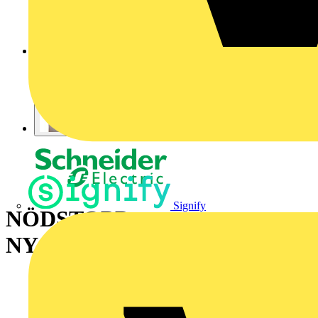
Signify
NÖDSTOPP
NYCKELÅTERSTÄL