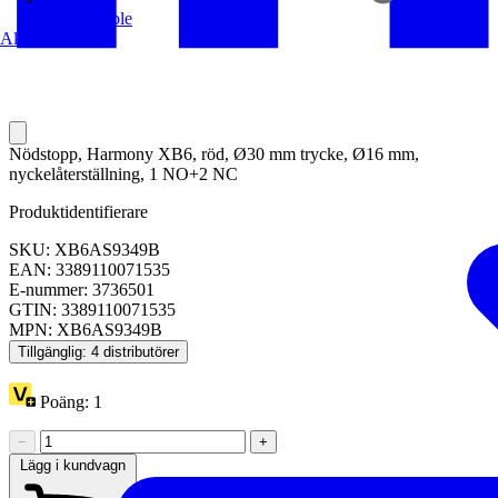
Europacable
Alla partners
Nödstopp, Harmony XB6, röd, Ø30 mm trycke, Ø16 mm,
nyckelåterställning, 1 NO+2 NC
Produktidentifierare
SKU: XB6AS9349B
EAN: 3389110071535
E-nummer: 3736501
GTIN: 3389110071535
MPN: XB6AS9349B
Tillgänglig: 4 distributörer
Poäng:
1
−
+
Lägg i kundvagn