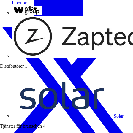
Uponor
Wibe Group
Distributörer
1
Solar
Tjänster för branschen
4