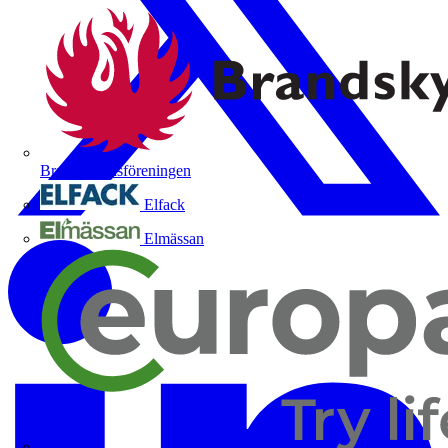
Brandskyddsföreningen
Elfack
Elmässan