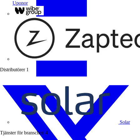
Uponor
Wibe Group
Distributörer
1
Solar
Tjänster för branschen
4