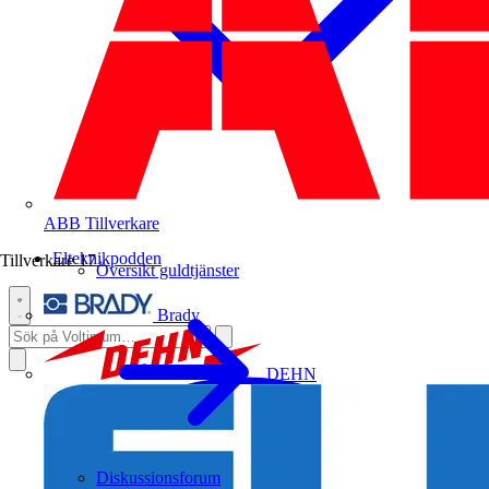
ABB
Tillverkare
Elteknikpodden
Tillverkare
17
Översikt guldtjänster
Brady
DEHN
Diskussionsforum