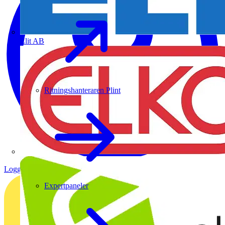
Elit AB
Ritningshanteraren Plint
Logga in
Registrera dig
Expertpaneler