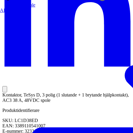
Europacable
Alla partners
Kontaktor, TeSys D, 3 polig (1 slutande + 1 brytande hjälpkontakt),
AC3 38 A, 48VDC spole
Produktidentifierare
SKU: LC1D38ED
EAN: 3389110541007
E-nummer: 3233162