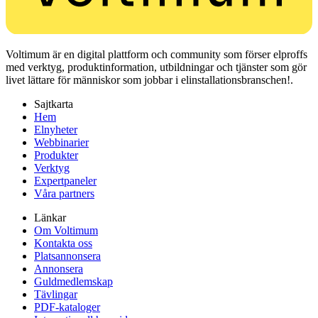
Voltimum är en digital plattform och community som förser elproffs
med verktyg, produktinformation, utbildningar och tjänster som gör
livet lättare för människor som jobbar i elinstallationsbranschen!.
Sajtkarta
Hem
Elnyheter
Webbinarier
Produkter
Verktyg
Expertpaneler
Våra partners
Länkar
Om Voltimum
Kontakta oss
Platsannonsera
Annonsera
Guldmedlemskap
Tävlingar
PDF-kataloger