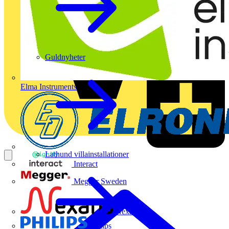
Guldnyheter
Elma Instruments
Lathund villainstallationer
Interact
Megger Sweden
Nexans
Philips