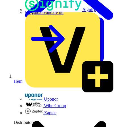
Signify
Bli guldanvändare nu
Hem
Uponor
Wibe Group
Zaptec
Distributörer
1