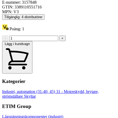
E-nummer: 3157848
GTIN: 3389110551716
MPN: V3
Tillgänglig: 4 distributörer
Poäng:
1
−
+
Lägg i kundvagn
Kategorier
Industri, automation (31-40, 45)
31 - Motorskydd, brytare,
strömställare
Skyltar
ETIM Group
Lågspänningskomponenter (industri)