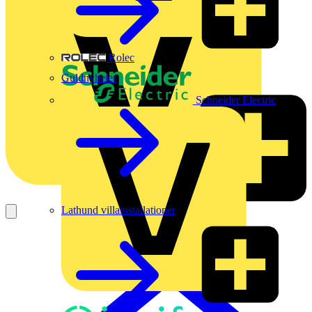
Rolec
Guldnyheter
Schneider Electric
Lathund villainstallationer