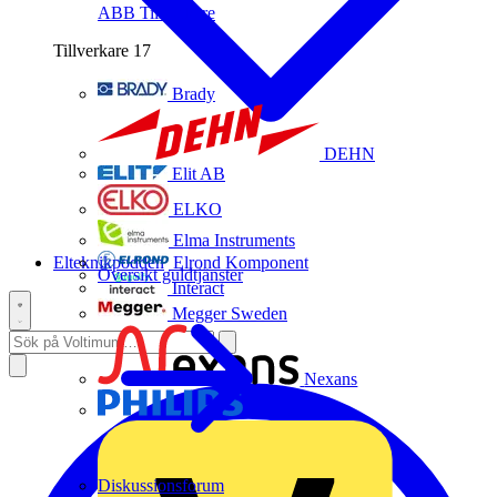
ABB
Tillverkare
Tillverkare
17
Brady
DEHN
Elit AB
ELKO
Elma Instruments
Elteknikpodden
Elrond Komponent
Översikt guldtjänster
Interact
Megger Sweden
Nexans
Philips
Diskussionsforum