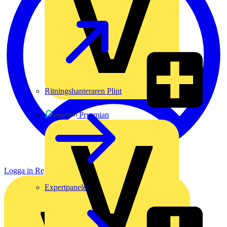
Ritningshanteraren Plint
Prysmian
Logga in
Registrera dig
Expertpaneler