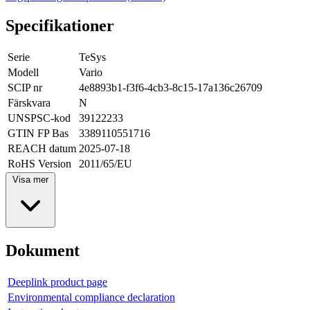
Specifikationer
Serie
TeSys
Modell
Vario
SCIP nr
4e8893b1-f3f6-4cb3-8c15-17a136c26709
Färskvara
N
UNSPSC-kod
39122233
GTIN FP Bas
3389110551716
REACH datum
2025-07-18
RoHS Version
2011/65/EU
Visa mer
Dokument
Deeplink product page
Environmental compliance declaration