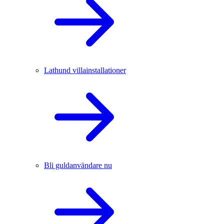
Lathund villainstallationer
Bli guldanvändare nu