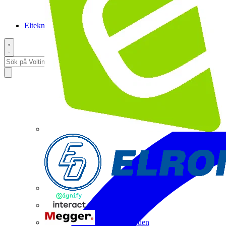
Elteknikpodden
Interact
Megger Sweden