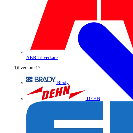
ABB
Tillverkare
Tillverkare
17
Brady
DEHN