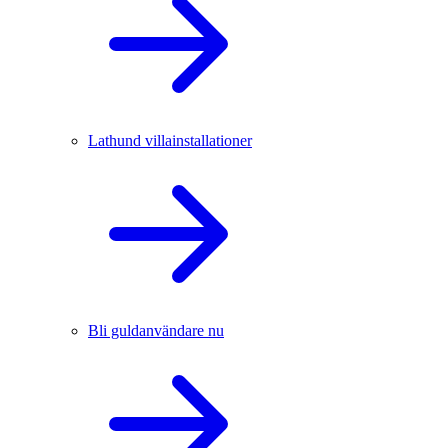
Lathund villainstallationer
Bli guldanvändare nu