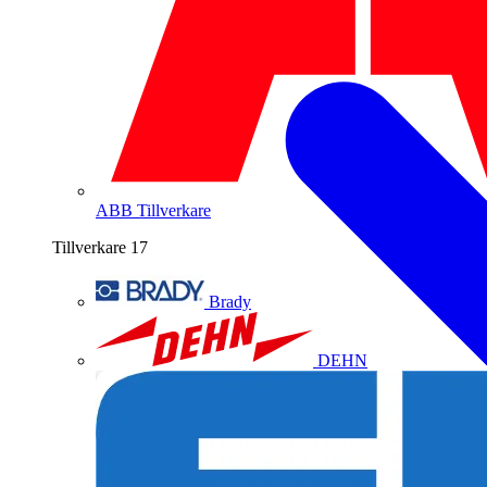
ABB
Tillverkare
Tillverkare
17
Brady
DEHN