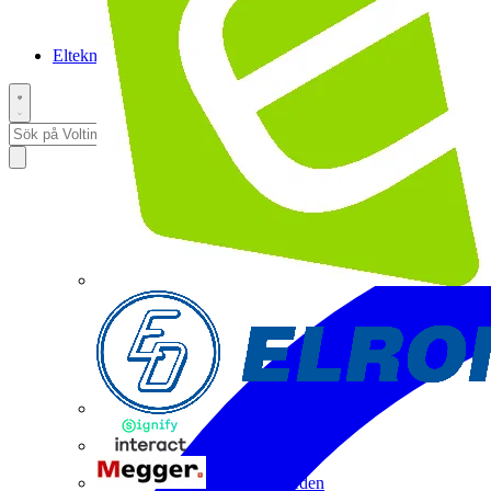
Elteknikpodden
Interact
Megger Sweden