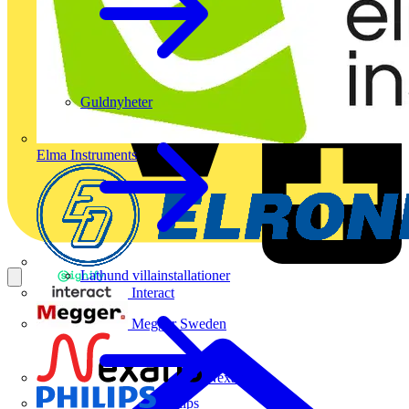
Guldnyheter
Elma Instruments
Lathund villainstallationer
Interact
Megger Sweden
Nexans
Philips