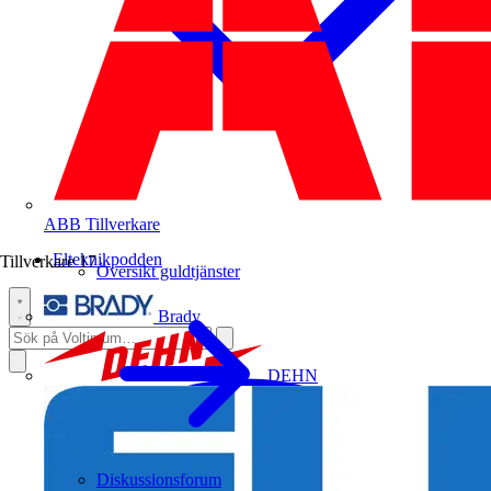
ABB
Tillverkare
Elteknikpodden
Tillverkare
17
Översikt guldtjänster
Brady
DEHN
Diskussionsforum