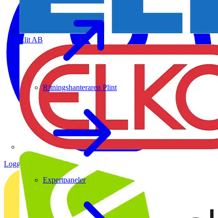
Elit AB
Ritningshanteraren Plint
Logga in
Registrera dig
Expertpaneler