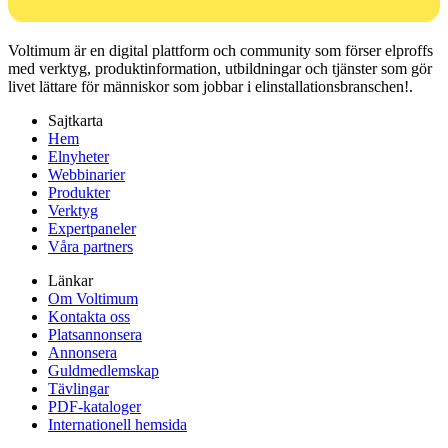
Voltimum är en digital plattform och community som förser elproffs
med verktyg, produktinformation, utbildningar och tjänster som gör
livet lättare för människor som jobbar i elinstallationsbranschen!.
Sajtkarta
Hem
Elnyheter
Webbinarier
Produkter
Verktyg
Expertpaneler
Våra partners
Länkar
Om Voltimum
Kontakta oss
Platsannonsera
Annonsera
Guldmedlemskap
Tävlingar
PDF-kataloger
Internationell hemsida