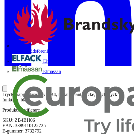
Brandskyddsföreningen
Elfack
Elmässan
Tryckknapp, Harmony XB4, metall, plant trycke, tryck-tryck
funktion, blå
Produktidentifierare
SKU: ZB4BH06
EAN: 3389110122725
E-nummer: 3732792