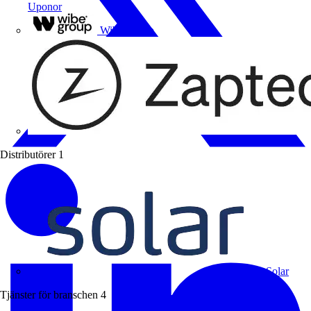
Uponor
Wibe Group
Distributörer
1
Solar
Tjänster för branschen
4