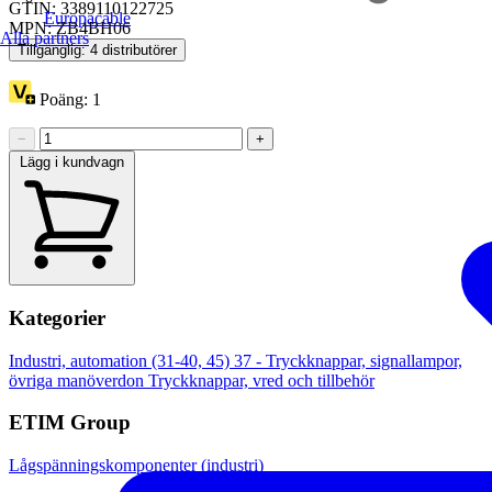
GTIN: 3389110122725
Europacable
MPN: ZB4BH06
Alla partners
Tillgänglig: 4 distributörer
Poäng:
1
−
+
Lägg i kundvagn
Kategorier
Industri, automation (31-40, 45)
37 - Tryckknappar, signallampor,
övriga manöverdon
Tryckknappar, vred och tillbehör
ETIM Group
Lågspänningskomponenter (industri)