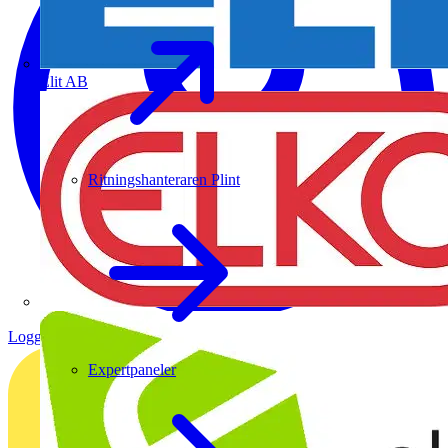
Elit AB
Ritningshanteraren Plint
Logga in
Registrera dig
Expertpaneler