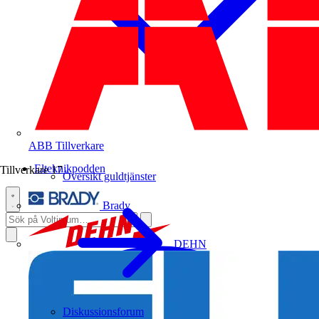
ABB
Tillverkare
Elteknikpodden
Tillverkare
17
Översikt guldtjänster
Brady
DEHN
Diskussionsforum