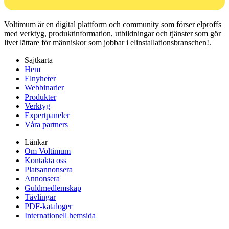
Voltimum är en digital plattform och community som förser elproffs
med verktyg, produktinformation, utbildningar och tjänster som gör
livet lättare för människor som jobbar i elinstallationsbranschen!.
Sajtkarta
Hem
Elnyheter
Webbinarier
Produkter
Verktyg
Expertpaneler
Våra partners
Länkar
Om Voltimum
Kontakta oss
Platsannonsera
Annonsera
Guldmedlemskap
Tävlingar
PDF-kataloger
Internationell hemsida