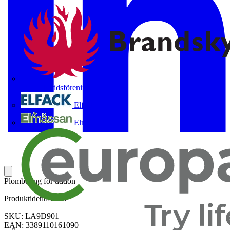
Brandskyddsföreningen
Elfack
Elmässan
Plombering för tiddon
Produktidentifierare
SKU: LA9D901
EAN: 3389110161090