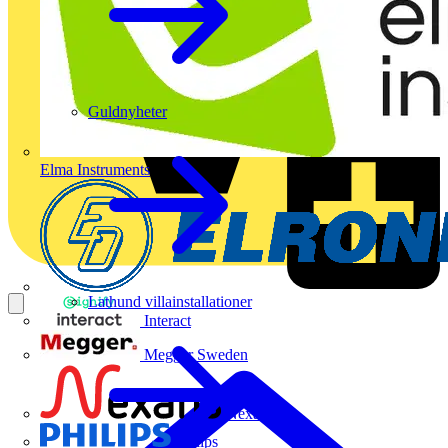
Guldnyheter
Elma Instruments
Lathund villainstallationer
Interact
Megger Sweden
Nexans
Philips