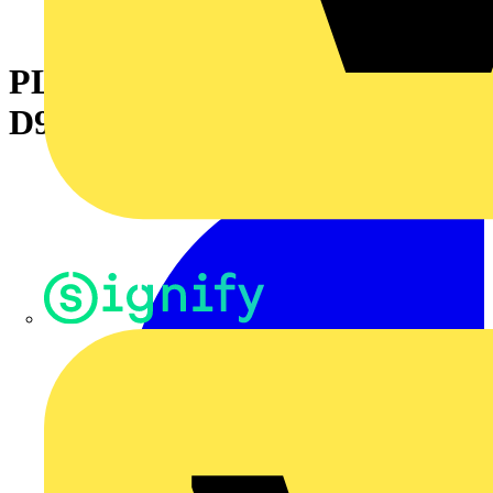
PLOMBERINGSKÅPA LA9-
D901
Signify