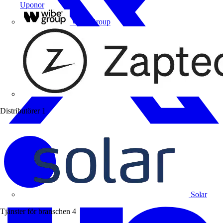
Uponor
Wibe Group
Distributörer
1
Solar
Tjänster för branschen
4