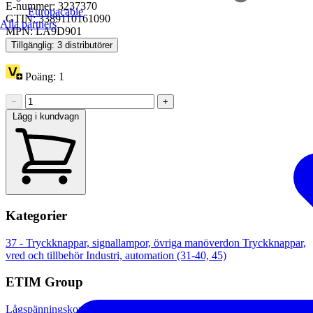
E-nummer: 3237370
Europacable
GTIN: 3389110161090
Alla partners
MPN: LA9D901
Tillgänglig: 3 distributörer
Poäng:
1
−
+
Lägg i kundvagn
Kategorier
37 - Tryckknappar, signallampor, övriga manöverdon
Tryckknappar,
vred och tillbehör
Industri, automation (31-40, 45)
ETIM Group
Lågspänningskomponenter (industri)