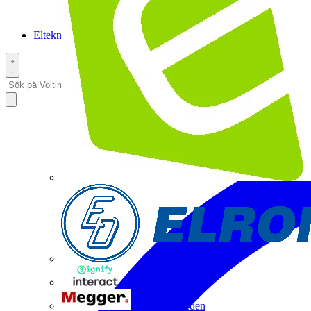
Elteknikpodden
Interact
Megger Sweden