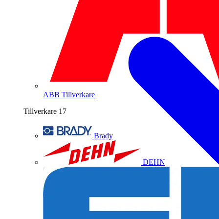
ABB
Tillverkare
Tillverkare
17
Brady
DEHN