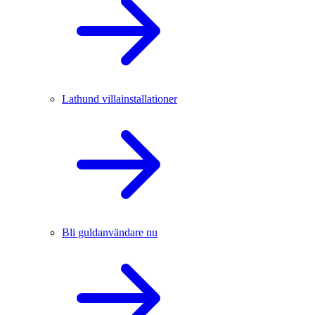
Lathund villainstallationer
Bli guldanvändare nu