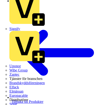
Schneider Electric
Signify
Uponor
Wibe Group
Zaptec
Tjänster för branschen
Brandskyddsföreningen
Elfack
Elmässan
Europacable
Distributörer
Tillbaka till Produkter
Solar