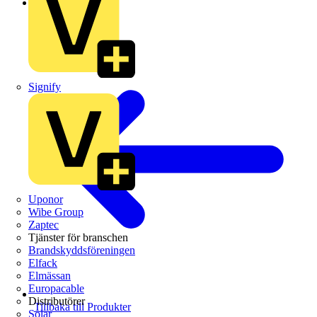
Schneider Electric
Signify
Uponor
Wibe Group
Zaptec
Tjänster för branschen
Brandskyddsföreningen
Elfack
Elmässan
Europacable
Distributörer
Tillbaka till Produkter
Solar