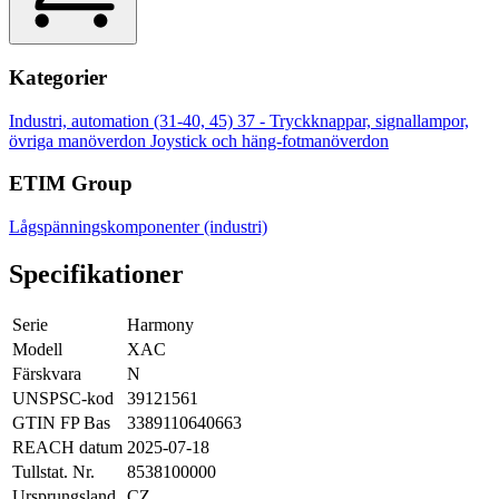
Kategorier
Industri, automation (31-40, 45)
37 - Tryckknappar, signallampor,
övriga manöverdon
Joystick och häng-fotmanöverdon
ETIM Group
Lågspänningskomponenter (industri)
Specifikationer
Serie
Harmony
Modell
XAC
Färskvara
N
UNSPSC-kod
39121561
GTIN FP Bas
3389110640663
REACH datum
2025-07-18
Tullstat. Nr.
8538100000
Ursprungsland
CZ