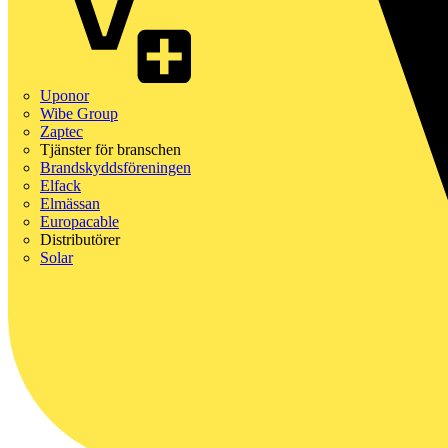
Uponor
Wibe Group
Zaptec
Tjänster för branschen
Brandskyddsföreningen
Elfack
Elmässan
Europacable
Distributörer
Solar