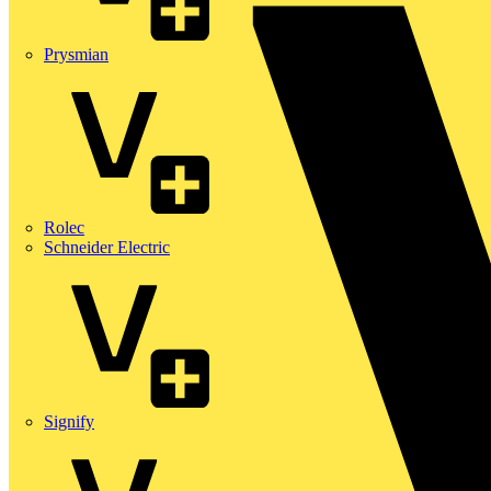
Prysmian
Rolec
Schneider Electric
Signify