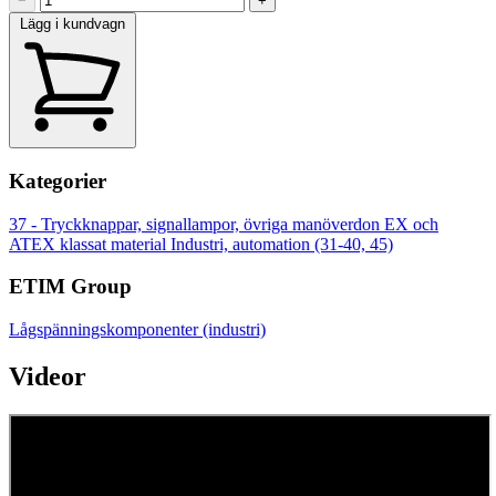
−
+
Lägg i kundvagn
Kategorier
37 - Tryckknappar, signallampor, övriga manöverdon
EX och
ATEX klassat material
Industri, automation (31-40, 45)
ETIM Group
Lågspänningskomponenter (industri)
Videor