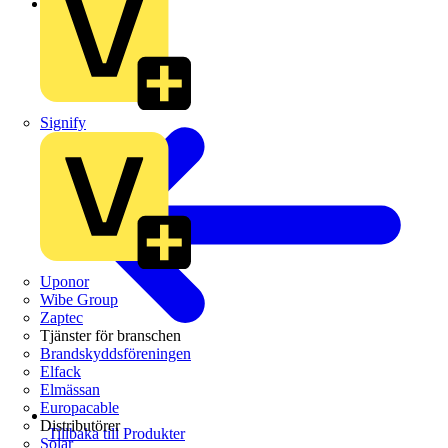
Schneider Electric
Signify
Uponor
Wibe Group
Zaptec
Tjänster för branschen
Brandskyddsföreningen
Elfack
Elmässan
Europacable
Distributörer
Tillbaka till Produkter
Solar