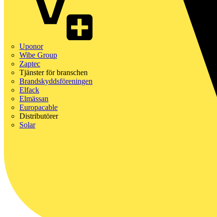
Uponor
Wibe Group
Zaptec
Tjänster för branschen
Brandskyddsföreningen
Elfack
Elmässan
Europacable
Distributörer
Solar