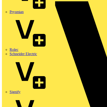
Prysmian
Rolec
Schneider Electric
Signify