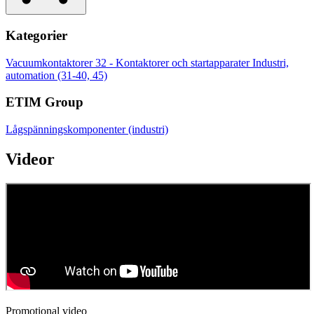
Kategorier
Vacuumkontaktorer
32 - Kontaktorer och startapparater
Industri,
automation (31-40, 45)
ETIM Group
Lågspänningskomponenter (industri)
Videor
Promotional video