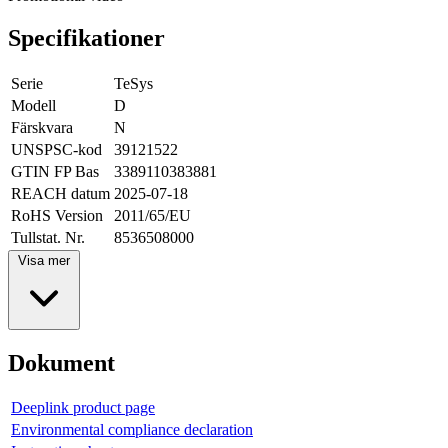
Specifikationer
Serie
TeSys
Modell
D
Färskvara
N
UNSPSC-kod
39121522
GTIN FP Bas
3389110383881
REACH datum
2025-07-18
RoHS Version
2011/65/EU
Tullstat. Nr.
8536508000
Visa mer
Dokument
Deeplink product page
Environmental compliance declaration