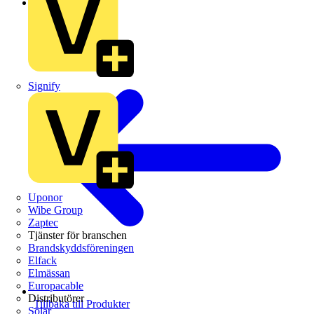
Schneider Electric
Signify
Uponor
Wibe Group
Zaptec
Tjänster för branschen
Brandskyddsföreningen
Elfack
Elmässan
Europacable
Distributörer
Tillbaka till Produkter
Solar