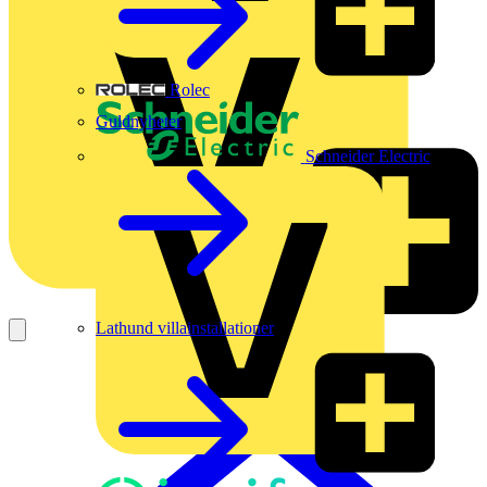
Rolec
Guldnyheter
Schneider Electric
Lathund villainstallationer