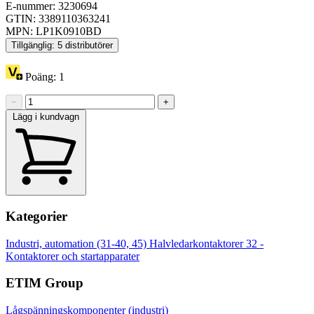
E-nummer: 3230694
GTIN: 3389110363241
MPN: LP1K0910BD
Tillgänglig: 5 distributörer
Poäng:
1
−
+
Lägg i kundvagn
Kategorier
Industri, automation (31-40, 45)
Halvledarkontaktorer
32 -
Kontaktorer och startapparater
ETIM Group
Lågspänningskomponenter (industri)