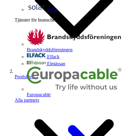
Solar
Tjänster för branschen
4
Brandskyddsföreningen
Elfack
Elmässan
Produkter
Europacable
Alla partners