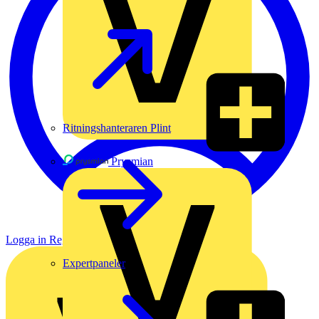
Ritningshanteraren Plint
Prysmian
Logga in
Registrera dig
Expertpaneler