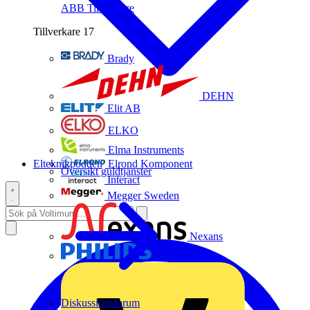
ABB
Tillverkare
Tillverkare
17
Brady
DEHN
Elit AB
ELKO
Elma Instruments
Elteknikpodden
Elrond Komponent
Översikt guldtjänster
Interact
Megger Sweden
Nexans
Philips
Diskussionsforum