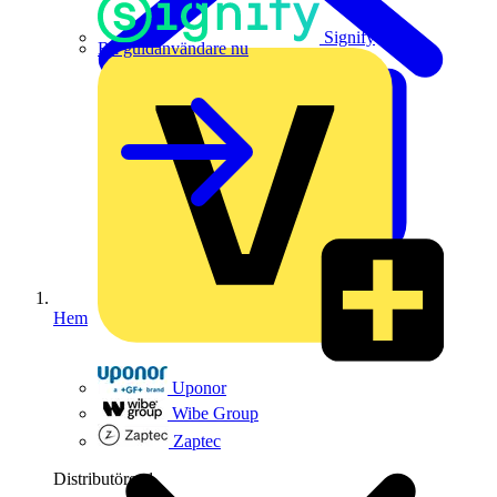
Signify
Bli guldanvändare nu
Hem
Uponor
Wibe Group
Zaptec
Distributörer
1