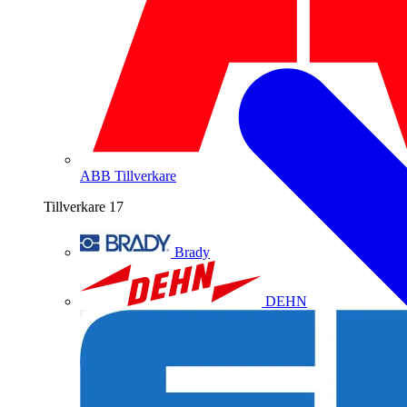
ABB
Tillverkare
Tillverkare
17
Brady
DEHN