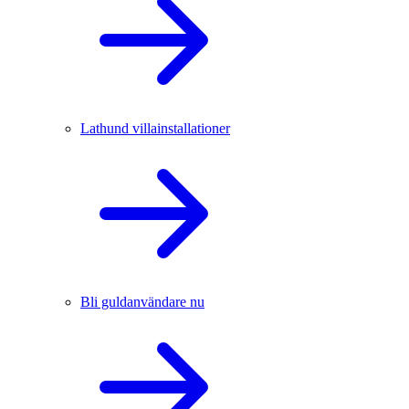
Lathund villainstallationer
Bli guldanvändare nu