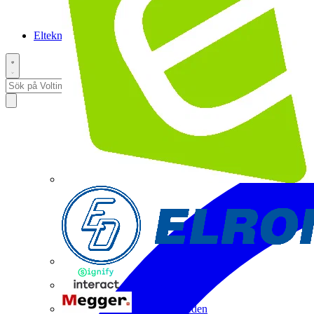
Elteknikpodden
Interact
Megger Sweden