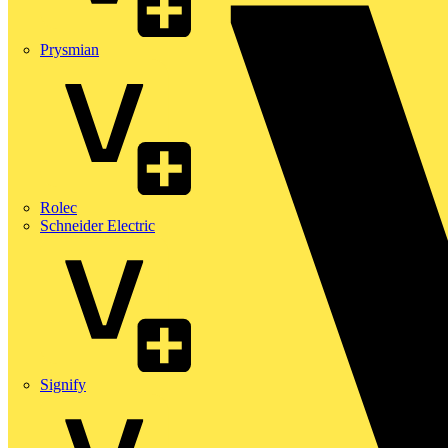
Prysmian
Rolec
Schneider Electric
Signify