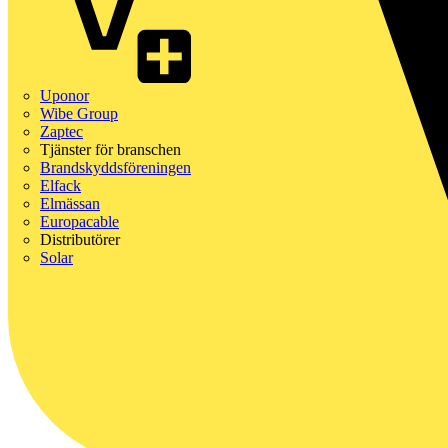
Uponor
Wibe Group
Zaptec
Tjänster för branschen
Brandskyddsföreningen
Elfack
Elmässan
Europacable
Distributörer
Solar