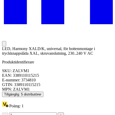
LED, Harmony XALD/K, universal, för bottenmontage i
tryckknappslåda XAL, skruvanslutning, 230..240 V AC
Produktidentifierare
SKU: ZALVM1
EAN: 3389110115215
E-nummer: 3734810
GTIN: 3389110115215
MPN: ZALVM1
Tillgänglig: 5 distributörer
Poäng:
1