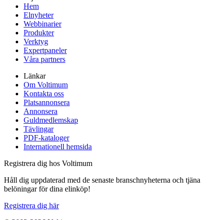
Hem
Elnyheter
Webbinarier
Produkter
Verktyg
Expertpaneler
Våra partners
Länkar
Om Voltimum
Kontakta oss
Platsannonsera
Annonsera
Guldmedlemskap
Tävlingar
PDF-kataloger
Internationell hemsida
Registrera dig hos Voltimum
Håll dig uppdaterad med de senaste branschnyheterna och tjäna
belöningar för dina elinköp!
Registrera dig här