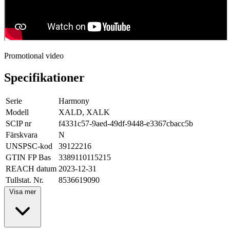
Promotional video
Specifikationer
Serie
Harmony
Modell
XALD, XALK
SCIP nr
f4331c57-9aed-49df-9448-e3367cbacc5b
Färskvara
N
UNSPSC-kod
39122216
GTIN FP Bas
3389110115215
REACH datum
2023-12-31
Tullstat. Nr.
8536619090
Visa mer