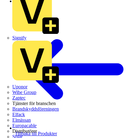
Schneider Electric
Signify
Uponor
Wibe Group
Zaptec
Tjänster för branschen
Brandskyddsföreningen
Elfack
Elmässan
Europacable
Distributörer
Tillbaka till Produkter
Solar